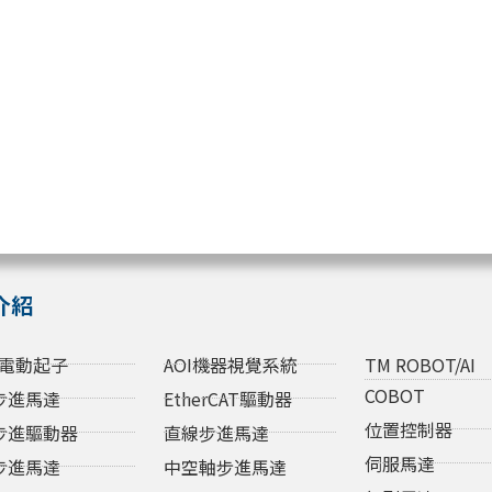
介紹
電動起子
AOI機器視覺系統
TM ROBOT/AI
COBOT
步進馬達
EtherCAT驅動器
位置控制器
步進驅動器
直線步進馬達
伺服馬達
步進馬達
中空軸步進馬達