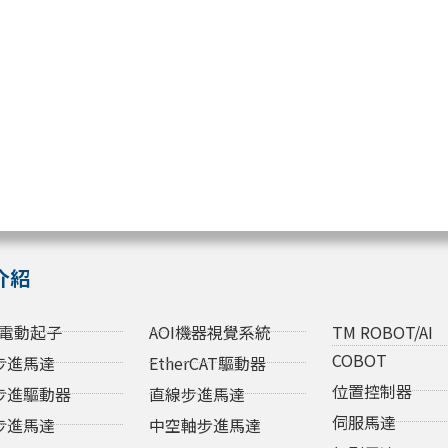
介紹
電動起子
AOI機器視覺系統
TM ROBOT/AI
COBOT
步進馬達
EtherCAT驅動器
位置控制器
步進驅動器
直線步進馬達
伺服馬達
步進馬達
中空軸步進馬達