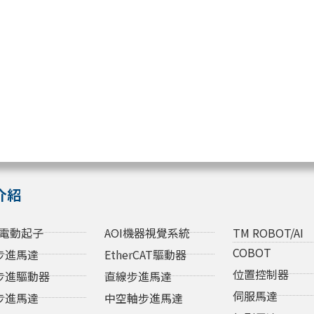
介紹
電動起子
AOI機器視覺系統
TM ROBOT/AI
COBOT
步進馬達
EtherCAT驅動器
位置控制器
步進驅動器
直線步進馬達
伺服馬達
步進馬達
中空軸步進馬達